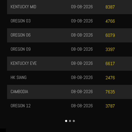
KENTUCKY MID
09-08-2026
8387
OREGON 03
09-08-2026
4766
OREGON 06
08-08-2026
6079
OREGON 09
08-08-2026
3397
KENTUCKY EVE
08-08-2026
6617
HK SIANG
08-08-2026
2476
CAMBODIA
08-08-2026
7635
OREGON 12
08-08-2026
3787