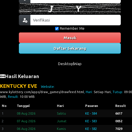
Remember Me
Masuk
Daftar Sekarang
Desktop
Wap
Hasil Keluaran
KENTUCKY EVE
Website:
www.kylottery.com/apps/draw_games/drawfeed.html
, Hari:
Setiap Hari
, Tutup:
09:00
WIB
, Result:
10:00 WIB
No
Tanggal
Hari
Pasaran
Result
1
08 Aug 2026
Sabtu
KE - 584
6617
2
07 Aug 2026
Jumat
KE - 583
0052
3
06 Aug 2026
Kamis
KE - 582
7029