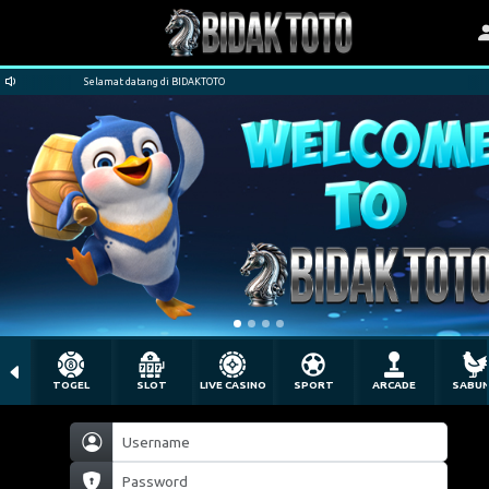
Selamat datang di BIDAKTOTO
TOGEL
SLOT
LIVE CASINO
SPORT
ARCADE
SABU