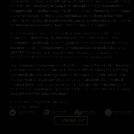
Selain menampilkan Live Result terbaru, BIDAKTOTO turut menyajikan data
keluaran Toto Hongkong 4D yang tersusun rapi sehingga memudahkan
pengguna untuk melihat riwayat hasil sebelumnya. Informasi tersebut dapat
digunakan sebagai referensi untuk mengikuti perkembangan hasil dari
waktu ke waktu Seluruh pembaruan disusun secara jelas agar mudah diakses
melalui berbagai perangkat, baik desktop maupun smartphone.
Kecepatan pembaruan menjadi salah satu hal yang diperhatikan pada
halaman ini. Oleh karena itu, informasi Live Result dan data keluaran
diperbarui secara berkala agar pengguna dapat memperoleh hasil terbaru
sesegera mungkin. Dengan penyajian yang ringkas dan mudah dipahami,
BIDAKTOTO menjadi salah satu referensi bagi pengunjung yang ingin
mengikuti perkembangan hasil Toto Hongkong 4D secara praktis.
Bagi pengunjung yang ingin mendapatkan informasi Bandar Toto Hongkong
4D secara lebih efisien, BIDAKTOTO menyediakan halaman yang dirancang
agar mudah diakses kapan saja. Kombinasi antara Live Result terbaru, data
keluaran yang tersusun rapi, serta pembaruan yang konsisten membuat
informasi lebih mudah dipantau setiap hari. Dengan demikian, pengguna
dapat mengikuti perkembangan hasil Toto Hongkong melalui satu halaman
yang informatif dan selalu diperbarui.
© 2015 - 2026 Copyright BIDAKTOTO.
All Rights Reserved.
LAPOR PUSAT