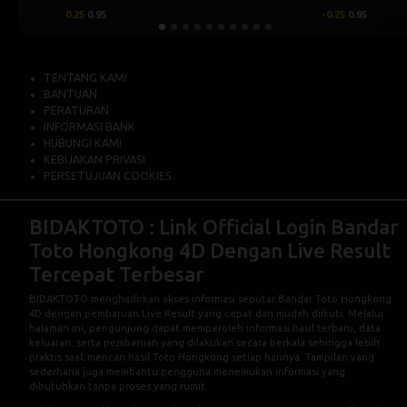
-0.25
0.95
0.00
0.62
TENTANG KAMI
BANTUAN
PERATURAN
INFORMASI BANK
HUBUNGI KAMI
KEBIJAKAN PRIVASI
PERSETUJUAN COOKIES
BIDAKTOTO : Link Official Login Bandar
Toto Hongkong 4D Dengan Live Result
Tercepat Terbesar
BIDAKTOTO menghadirkan akses informasi seputar Bandar Toto Hongkong
4D dengan pembaruan Live Result yang cepat dan mudah diikuti. Melalui
halaman ini, pengunjung dapat memperoleh informasi hasil terbaru, data
keluaran, serta pembaruan yang dilakukan secara berkala sehingga lebih
praktis saat mencari hasil Toto Hongkong setiap harinya. Tampilan yang
sederhana juga membantu pengguna menemukan informasi yang
dibutuhkan tanpa proses yang rumit.