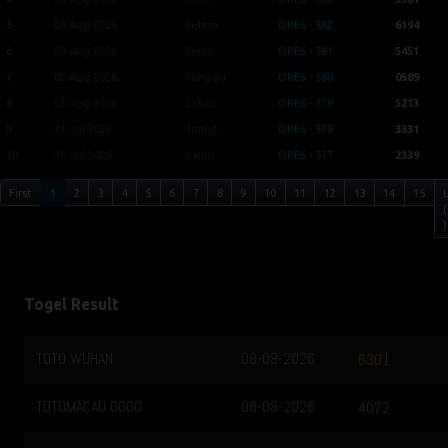
5
04 Aug 2026
Selasa
ORE6 - 582
6194
6
03 Aug 2026
Senin
ORE6 - 581
5451
7
02 Aug 2026
Minggu
ORE6 - 580
0589
8
01 Aug 2026
Sabtu
ORE6 - 579
5213
9
31 Jul 2026
Jumat
ORE6 - 578
3331
10
30 Jul 2026
Kamis
ORE6 - 577
2339
First
1
2
3
4
5
6
7
8
9
10
11
12
13
14
15
(
)
Togel Result
TOTO WUHAN
08-08-2026
6301
TOTOMACAU 0000
08-08-2026
4072