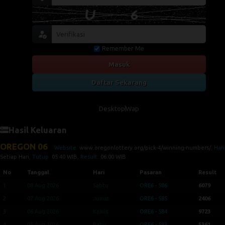
Remember Me
Masuk
Daftar Sekarang
Desktop
Wap
Hasil Keluaran
OREGON 06
Website:
www.oregonlottery.org/pick-4/winning-numbers/
, Hari
Setiap Hari
, Tutup:
05:40 WIB
, Result:
06:00 WIB
No
Tanggal
Hari
Pasaran
Result
1
08 Aug 2026
Sabtu
ORE6 - 586
6079
2
07 Aug 2026
Jumat
ORE6 - 585
2406
3
06 Aug 2026
Kamis
ORE6 - 584
9723
4
05 Aug 2026
Rabu
ORE6 - 583
5361