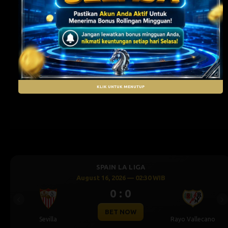
KLIK UNTUK MENUTUP
SPAIN LA LIGA
August 16, 2026 — 00:30 WIB
0 : 0
Previous
Ne
BET NOW
Rayo Vallecano
Alaves