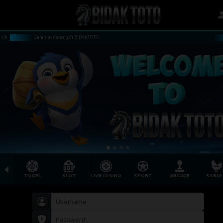
Selamat datang di BIDAKTOTO
TOGEL
SLOT
LIVE CASINO
SPORT
ARCADE
SABU