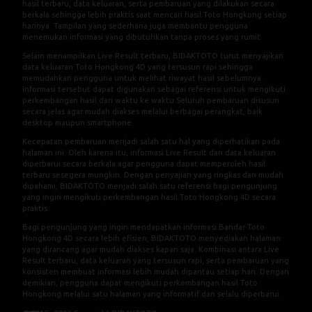
hasil terbaru, data keluaran, serta pembaruan yang dilakukan secara
berkala sehingga lebih praktis saat mencari hasil Toto Hongkong setiap
harinya. Tampilan yang sederhana juga membantu pengguna
menemukan informasi yang dibutuhkan tanpa proses yang rumit.
Selain menampilkan Live Result terbaru, BIDAKTOTO turut menyajikan
data keluaran Toto Hongkong 4D yang tersusun rapi sehingga
memudahkan pengguna untuk melihat riwayat hasil sebelumnya.
Informasi tersebut dapat digunakan sebagai referensi untuk mengikuti
perkembangan hasil dari waktu ke waktu Seluruh pembaruan disusun
secara jelas agar mudah diakses melalui berbagai perangkat, baik
desktop maupun smartphone.
Kecepatan pembaruan menjadi salah satu hal yang diperhatikan pada
halaman ini. Oleh karena itu, informasi Live Result dan data keluaran
diperbarui secara berkala agar pengguna dapat memperoleh hasil
terbaru sesegera mungkin. Dengan penyajian yang ringkas dan mudah
dipahami, BIDAKTOTO menjadi salah satu referensi bagi pengunjung
yang ingin mengikuti perkembangan hasil Toto Hongkong 4D secara
praktis.
Bagi pengunjung yang ingin mendapatkan informasi Bandar Toto
Hongkong 4D secara lebih efisien, BIDAKTOTO menyediakan halaman
yang dirancang agar mudah diakses kapan saja. Kombinasi antara Live
Result terbaru, data keluaran yang tersusun rapi, serta pembaruan yang
konsisten membuat informasi lebih mudah dipantau setiap hari. Dengan
demikian, pengguna dapat mengikuti perkembangan hasil Toto
Hongkong melalui satu halaman yang informatif dan selalu diperbarui.