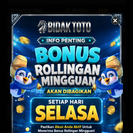
TOTOMACAU 0000
07-08-2026
6529
KENTUCKY MID
07-08-2026
5989
OREGON 03
07-08-2026
5398
OREGON 06
07-08-2026
2406
OREGON 09
07-08-2026
0198
KENTUCKY EVE
07-08-2026
0052
HK SIANG
07-08-2026
8867
CAMBODIA
07-08-2026
4372
OREGON 12
07-08-2026
1233